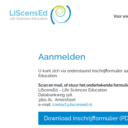
Voor wi
Aanmelden
U kunt zich via onderstaand inschrijfformulier
Education.
Scan en mail, of stuur het ondertekende formulie
LiScensEd – Life Sciences Education
Databankweg 12A
3821 AL Amersfoort
e-mail:
contact@liscensed.nl
Download inschrijfformulier (P