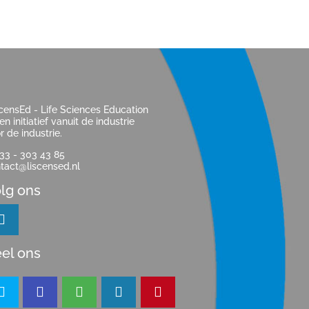
censEd - Life Sciences Education
een initiatief vanuit de industrie
r de industrie.
33 - 303 43 85
tact@liscensed.nl
lg ons
el ons