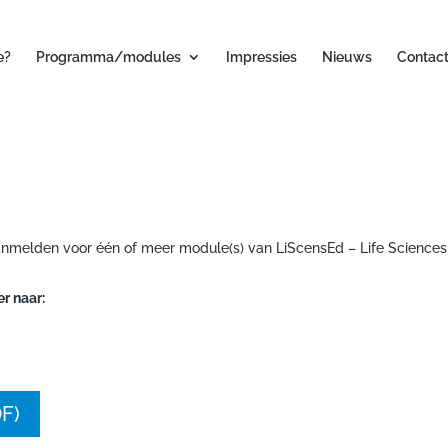
e?
Programma/modules
Impressies
Nieuws
Contac
 aanmelden voor één of meer module(s) van LiScensEd – Life Sciences
r naar:
DF)