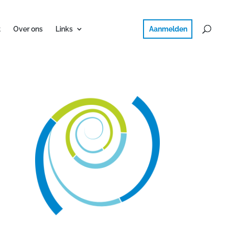
Ned
Engl
erla
t
Over ons
Links
nds
ish
Aanmelden