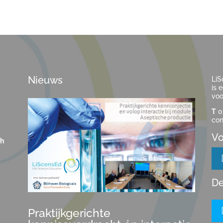
Nieuws
LiS
is 
voo
T
0
con
Vo
ch
De
Praktijkgerichte