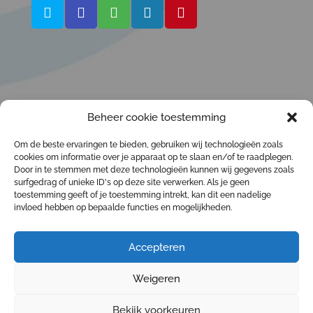
Beheer cookie toestemming
LiScensEd - Life Sciences Education
Om de beste ervaringen te bieden, gebruiken wij technologieën zoals
valt onder de activiteiten van Derks &
cookies om informatie over je apparaat op te slaan en/of te raadplegen.
Derks - Executive Education Life
Door in te stemmen met deze technologieën kunnen wij gegevens zoals
Sciences.
Derks & Derks
Delivering
surfgedrag of unieke ID's op deze site verwerken. Als je geen
Recruitment & Development Solutions
toestemming geeft of je toestemming intrekt, kan dit een nadelige
- Specialist in Life Sciences, Healthcare en Biotech -
invloed hebben op bepaalde functies en mogelijkheden.
Werving & Selectie | Detachering & Interim | Talent
Development | Executive Education | HR Research
www.derksenderks.nl
Accepteren
© LiScensEd - Life Sciences Education
This site is protected by reCAPTCHA and the Google
Privacy Policy
and
Terms of Service
apply.
Weigeren
Privacy statement
Bekijk voorkeuren