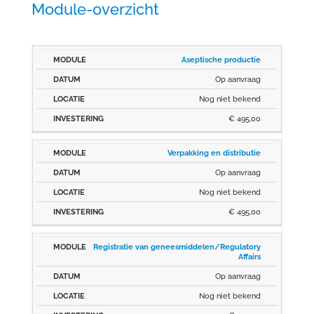
Module-overzicht
Aseptische productie
MODULE
DATUM
LOCATIE
INVESTE
Op aanvraag
Nog niet bekend
€ 495,00
Verpakking en distributie
Op aanvraag
Nog niet bekend
€ 495,00
Registratie van geneesmiddelen/Regulatory
Affairs
Op aanvraag
Nog niet bekend