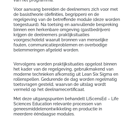
van het programma.
Voor aanvang bereiden de deelnemers zich voor met
de basistheorie (definities, begrippen) en de
regelgeving van de betreffende module (deze worden
toegestuurd). Na toetsing en aanvullende bespreking
binnen een herkenbare omgeving (gastbedrijven)
krijgen de deelnemers praktijksituaties
voorgeschoteld waaruit bronnen van menselijke
fouten, communicatieproblemen en overbodige
belemmeringen afgeleid worden.
Vervolgens worden praktijksituaties opgelost binnen
het kader van de regelgeving, gebruikmakend van
moderne technieken afkomstig uit Lean Six Sigma en
rollenspellen. Gedurende de dag worden regelmatig
toetsvragen gesteld, waarvan de uitslag wordt
vermeld op het deelnamecertificaat.
Met deze uitgangspunten behandelt LiScensEd – Life
Sciences Education relevante processen van
geneesmiddelenontwikkeling en productie in
meerdere ééndaagse modules.