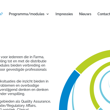
e?
Programma/modules
Impressies
Nieuws
Contac
 voor iedereen die in Farma,
ing tot en met de distributie
dules bieden verbreding en
oor gevestigde professionals
situaties die inzicht bieden in
problemen en overbodige
overstijgend denken en denken
nder verspilling.
gebieden als Quality Assurance,
atie/Regulatory Affairs,
ogistiek, Clinical