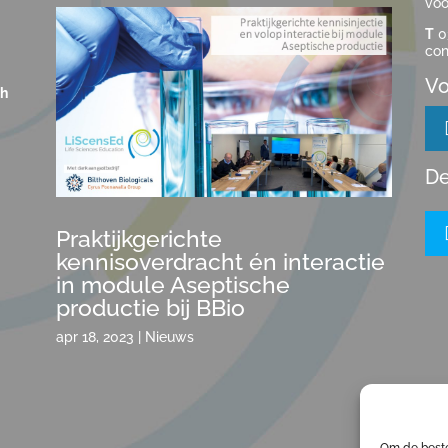
voo
T
0
con
Vo
ch
De
Praktijkgerichte
kennisoverdracht én interactie
in module Aseptische
productie bij BBio
apr 18, 2023
|
Nieuws