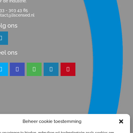
r de industrie.
33 - 303 43 85
tact@liscensed.nl
lg ons
el ons
Beheer cookie toestemming