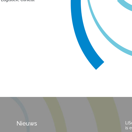
Nieuws
LiS
is 