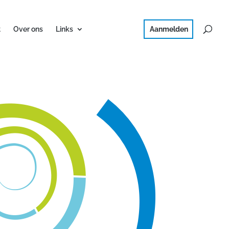
Ned
Engl
erla
t
Over ons
Links
nds
ish
Aanmelden