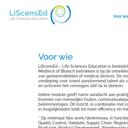
Voor wi
Voor wie
LiScensEd – Life Sciences Education is bedoeld
Medtech of Biotech betrokken is bij de ontwikkel
van geneesmiddelen of medical devices. De mo
verdieping voor zowel aanstormend talent als v
en activeren het vermogen zélf na te denken.
Iedere module geeft ruime aandacht aan praktijk
bronnen van menselijke fouten, communicatie
belemmeringen. Dit inzicht, in combinatie met 
in mogelijkheden leidt tot meer efficiency en mi
* Op minimaal hbo-werk/denkniveau, in functie
Quality Control, Validatie, Supply Chain, Registr
Productie, Product Development, Warehousing/L